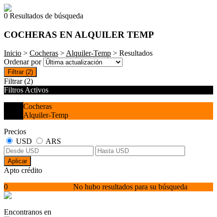
0 Resultados de búsqueda
COCHERAS EN ALQUILER TEMP
Inicio
>
Cocheras
>
Alquiler-Temp
> Resultados
Ordenar por
Filtrar
(2)
Filtrar
(2)
Filtros Activos
Cocheras
Alquiler-Temp
Precios
USD
ARS
Aplicar
Apto crédito
0
No hubo resultados para su búsqueda
Encontranos en