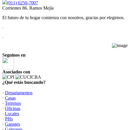
(011) 6250-7007
Corrientes 86. Ramos Mejía
El futuro de tu hogar comienza con nosotros, gracias por elegirnos.
.
.
Seguinos en
Asociados con
¿Qué estás buscando?
·
Departamentos
·
Casas
·
Terrenos
·
Oficinas
·
Locales
·
PHs
·
Garages
·
Galpones