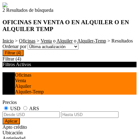
2 Resultados de búsqueda
OFICINAS EN VENTA O EN ALQUILER O EN
ALQUILER TEMP
Inicio
>
Oficinas
>
Venta
o
Alquiler
o
Alquiler-Temp
> Resultados
Ordenar por
Filtrar
(4)
Filtrar
(4)
Filtros Activos
Oficinas
Venta
Alquiler
Alquiler-Temp
Precios
USD
ARS
Aplicar
Apto crédito
Ubicación
Antigüedad