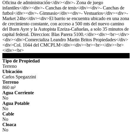
Oficina de administración</div><div>- Zona de juego
infantiles</div><div>- Canchas de tenis</div><div>- Canchas de
futbol</div><div>- Gimnasio</div><div>- Vestuarios</div><div>-
Market 24hs</div><div>El barrio se encuentra ubicado en una zona
de crecimiento constante, con acceso a 500 mts del nuevo camino
del Buen Ayre y la Autopista Ezeiza-Cañuelas, a solo 35 minutos de
capital federal. Direccion: Blas Parera 5100.</div><div><br></div>
<div><div>Comercializa Leandro Martin Britos Propiedades</div>
<div>Col. 1044 del CMCPLM</div><div><br><br></div><br>
</div><br>
DETALLES DE LA PROPIEDAD
Tipo de Propiedad
Terreno
Ubicación
Carlos Spegazzini
Terreno
860 m²
Agua Corriente
No
Agua Potable
No
Cable
No
Cloaca
No