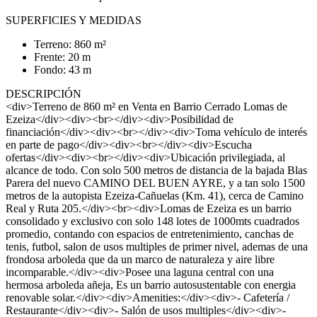
SUPERFICIES Y MEDIDAS
Terreno: 860 m²
Frente: 20 m
Fondo: 43 m
DESCRIPCIÓN
<div>Terreno de 860 m² en Venta en Barrio Cerrado Lomas de
Ezeiza</div><div><br></div><div>Posibilidad de
financiación</div><div><br></div><div>Toma vehículo de interés
en parte de pago</div><div><br></div><div>Escucha
ofertas</div><div><br></div><div>Ubicación privilegiada, al
alcance de todo. Con solo 500 metros de distancia de la bajada Blas
Parera del nuevo CAMINO DEL BUEN AYRE, y a tan solo 1500
metros de la autopista Ezeiza-Cañuelas (Km. 41), cerca de Camino
Real y Ruta 205.</div><br><div>Lomas de Ezeiza es un barrio
consolidado y exclusivo con solo 148 lotes de 1000mts cuadrados
promedio, contando con espacios de entretenimiento, canchas de
tenis, futbol, salon de usos multiples de primer nivel, ademas de una
frondosa arboleda que da un marco de naturaleza y aire libre
incomparable.</div><div>Posee una laguna central con una
hermosa arboleda añeja, Es un barrio autosustentable con energia
renovable solar.</div><div>Amenities:</div><div>- Cafetería /
Restaurante</div><div>- Salón de usos multiples</div><div>-