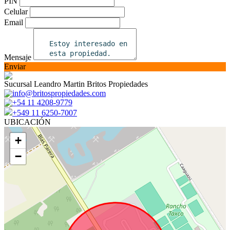
PIN
Celular
Email
Mensaje
Enviar
Sucursal Leandro Martin Britos Propiedades
info@britospropiedades.com
+54 11 4208-9779
+549 11 6250-7007
UBICACIÓN
+
−