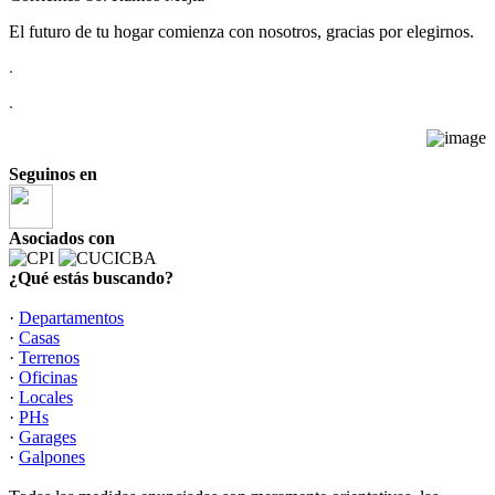
El futuro de tu hogar comienza con nosotros, gracias por elegirnos.
.
.
Seguinos en
Asociados con
¿Qué estás buscando?
·
Departamentos
·
Casas
·
Terrenos
·
Oficinas
·
Locales
·
PHs
·
Garages
·
Galpones