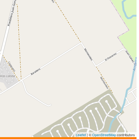
Leaflet
| ©
OpenStreetMap
contributors