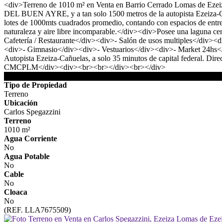
<div>Terreno de 1010 m² en Venta en Barrio Cerrado Lomas de Ezeiz
DEL BUEN AYRE, y a tan solo 1500 metros de la autopista Ezeiza-C
lotes de 1000mts cuadrados promedio, contando con espacios de entret
naturaleza y aire libre incomparable.</div><div>Posee una laguna ce
Cafetería / Restaurante</div><div>- Salón de usos multiples</div><
<div>- Gimnasio</div><div>- Vestuarios</div><div>- Market 24hs</di
Autopista Ezeiza-Cañuelas, a solo 35 minutos de capital federal. 
CMCPLM</div><div><br><br></div><br></div>
DETALLES DE LA PROPIEDAD
Tipo de Propiedad
Terreno
Ubicación
Carlos Spegazzini
Terreno
1010 m²
Agua Corriente
No
Agua Potable
No
Cable
No
Cloaca
No
(REF. LLA7675509)