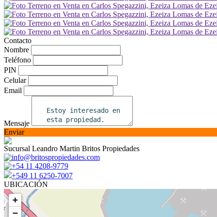
Contacto
Nombre
Teléfono
PIN
Celular
Email
Mensaje
Enviar
Sucursal Leandro Martin Britos Propiedades
info@britospropiedades.com
+54 11 4208-9779
+549 11 6250-7007
UBICACIÓN
+
−