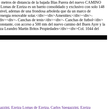
0 metros de distancia de la bajada Blas Parera del nuevo CAMINO
omas de Ezeiza es un barrio consolidado y exclusivo con solo 148
 nivel, ademas de una frondosa arboleda que da un marco de
n energia renovable solar.</div><div>Amenities:</div><div>-
</div><div>- Canchas de tenis</div><div>- Canchas de futbol</div>
nstante, con acceso a 500 mts del nuevo camino del Buen Ayre y la
iza Leandro Martin Britos Propiedades</div><div>Col. 1044 del