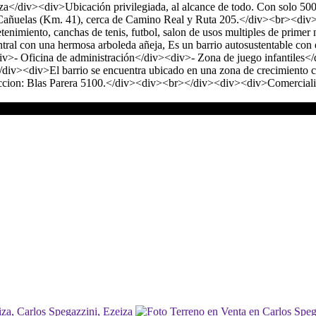
a</div><div>Ubicación privilegiada, al alcance de todo. Con solo 50
añuelas (Km. 41), cerca de Camino Real y Ruta 205.</div><br><div>L
enimiento, canchas de tenis, futbol, salon de usos multiples de primer
ntral con una hermosa arboleda añeja, Es un barrio autosustentable co
div>- Oficina de administración</div><div>- Zona de juego infantiles
v><div>El barrio se encuentra ubicado en una zona de crecimiento co
Direccion: Blas Parera 5100.</div><div><br></div><div><div>Comercial