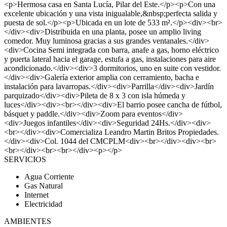
<p>Hermosa casa en Santa Lucía, Pilar del Este.</p><p>Con una
excelente ubicación y una vista inigualable,&nbsp;perfecta salida y
puesta de sol.</p><p>Ubicada en un lote de 533 m².</p><div><br>
</div><div>Distribuida en una planta, posee un amplio living
comedor. Muy luminosa gracias a sus grandes ventanales.</div>
<div>Cocina Semi integrada con barra, anafe a gas, horno eléctrico
y puerta lateral hacia el garage, estufa a gas, instalaciones para aire
acondicionado.</div><div>3 dormitorios, uno en suite con vestidor.
</div><div>Galería exterior amplia con cerramiento, bacha e
instalación para lavarropas.</div><div>Parrilla</div><div>Jardín
parquizado</div><div>Pileta de 8 x 3 con isla húmeda y
luces</div><div><br></div><div>El barrio posee cancha de fútbol,
básquet y paddle.</div><div>Zoom para eventos</div>
<div>Juegos infantiles</div><div>Seguridad 24Hs.</div><div>
<br></div><div>Comercializa Leandro Martin Britos Propiedades.
</div><div>Col. 1044 del CMCPLM<div><br></div><div><br>
<br></div><br><br></div><p></p>
SERVICIOS
Agua Corriente
Gas Natural
Internet
Electricidad
AMBIENTES