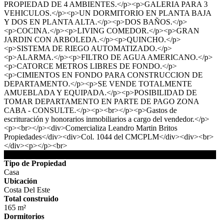
PROPIEDAD DE 4 AMBIENTES.</p><p>GALERIA PARA 3
VEHICULOS.</p><p>UN DORMITORIO EN PLANTA BAJA
Y DOS EN PLANTA ALTA.</p><p>DOS BAÑOS.</p>
<p>COCINA.</p><p>LIVING COMEDOR.</p><p>GRAN
JARDIN CON ARBOLEDA.</p><p>QUINCHO.</p>
<p>SISTEMA DE RIEGO AUTOMATIZADO.</p>
<p>ALARMA.</p><p>FILTRO DE AGUA AMERICANO.</p>
<p>CATORCE METROS LIBRES DE FONDO.</p>
<p>CIMIENTOS EN FONDO PARA CONSTRUCCION DE
DEPARTAMENTO.</p><p>SE VENDE TOTALMENTE
AMUEBLADA Y EQUIPADA.</p><p>POSIBILIDAD DE
TOMAR DEPARTAMENTO EN PARTE DE PAGO ZONA
CABA - CONSULTE.</p><p><br></p><p>Gastos de
escrituración y honorarios inmobiliarios a cargo del vendedor.</p>
<p><br></p><div>Comercializa Leandro Martin Britos
Propiedades</div><div>Col. 1044 del CMCPLM</div><div><br>
</div><p></p><br>
DETALLES DE LA PROPIEDAD
Tipo de Propiedad
Casa
Ubicación
Costa Del Este
Total construido
165 m²
Dormitorios