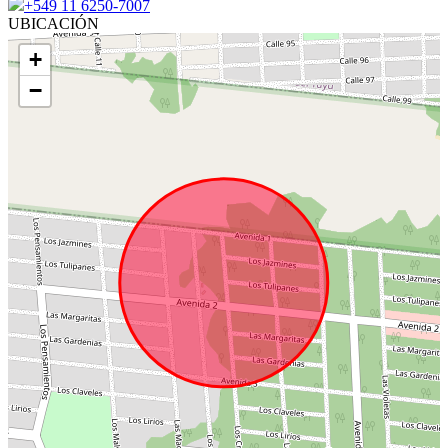
+549 11 6250-7007
UBICACIÓN
+
−